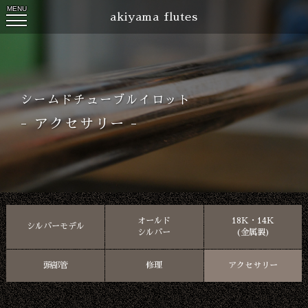
akiyama flutes
シームドチューブルイロット
- アクセサリー -
オールド
18K・14K
シルバーモデル
シルバー
(金属製)
頭部管
修理
アクセサリー