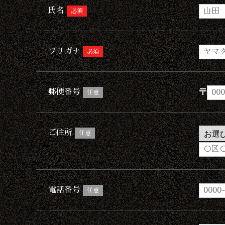
氏名
必須
フリガナ
必須
郵便番号
〒
任意
ご住所
任意
電話番号
任意