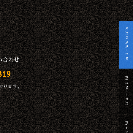
Ｓｈｏｐｐｉｎｇ
い合わせ
819
Ｅｎｇｌｉｓｈ
おります。