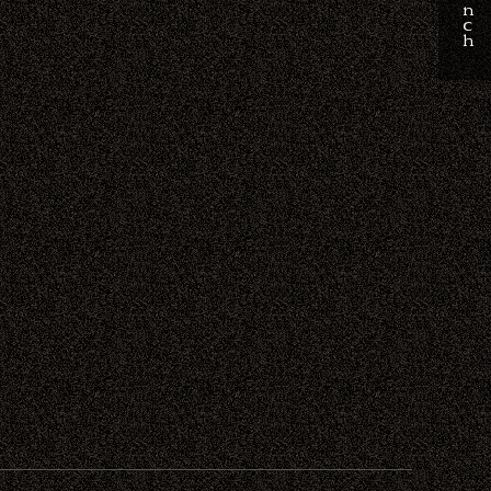
Ｆｒｅｎｃｈ